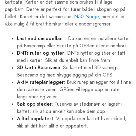
kartdata. Kartet er det samme som brukes til å lage
papirkart. Dette er perfekt for turer både i skogen og på
fjellet. Kartet er det samme som
N50 Norge
, men det er
ikke mulig å få bratthetskart eller eiendomsgrenser
Last ned umiddelbart
: Du kan enten installere kartet
på Basecamp eller direkte på GPSen eller minnekort.
DNTs ruter og hytter
: DNTs hytter og stier er tatt
med i kartet. Slik at du enkelt kan finne frem.
3D kart i Basecamp
: Se kartet med 3D visning i
Basecamp og med skyggelegging på din GPS.
Aktiv ruteplanlegger
: Bruk ruteplanlegger for å finne
den raskeste veien. GPSen vil legge opp en rute
langs stier og veier.
Søk opp steder
: Tusenvis av stedsnavn er lagret i
kartet, slik at du enkelt kan søke dem opp.
Alltid oppdatert
: Vi oppdaterer kartet hver måned,
slik at ditt kart alltid er oppdatert.