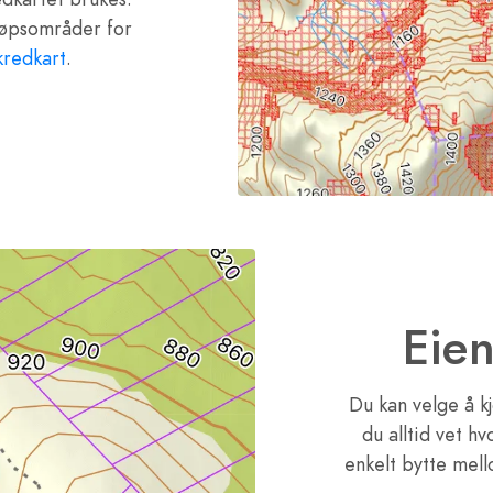
løpsområder for
redkart
.
Eie
Du kan velge å k
du alltid vet h
enkelt bytte mel