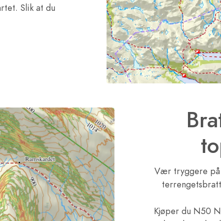
rtet. Slik at du
Bra
t
Vær tryggere på 
terrengetsbratt
Kjøper du N50 No