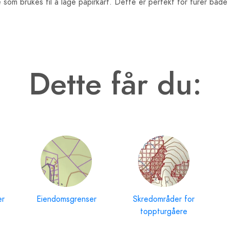
som brukes til å lage papirkart. Dette er perfekt for turer både
Dette får du:
er
Eiendoms­grenser
Skredområder for
toppturgåere