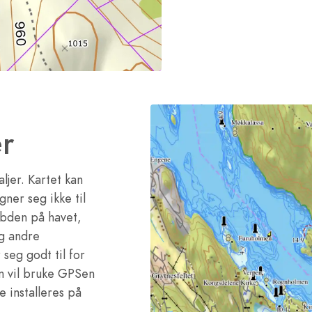
er
ljer. Kartet kan
gner seg ikke til
dybden på havet,
og andre
 seg godt til for
m vil bruke GPSen
ke installeres på