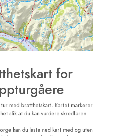
tthetskart for
oppturgåere
tur med bratthetskart. Kartet markerer
het slik at du kan vurdere skredfaren.
rge kan du laste ned kart med og uten