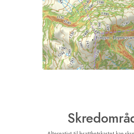
Skredområ
Alternativt til bratthetskartet kan sk