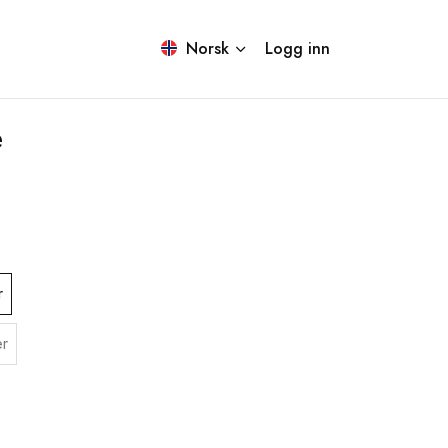
Norsk
Logg inn
e
r
r