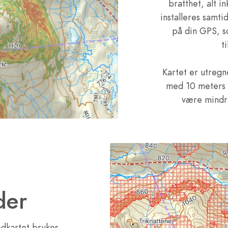
bratthet, alt i
installeres samti
på din GPS, s
t
Kartet er utregn
med 10 meters h
være mindre
der
redkartet brukes.